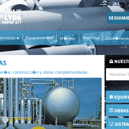
Servicios
Equipamientos
Sistemas
M�viles
Cont�cteno
ier�a, construcci�n y obras complementarias.
Nuestros S