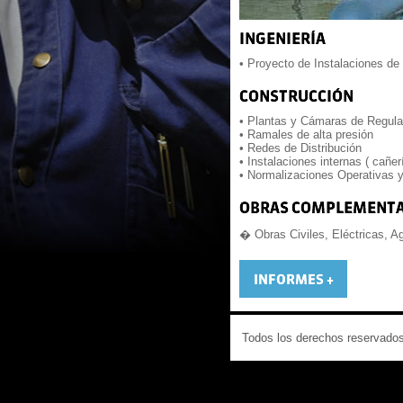
• Proyecto de Instalaciones de 
• Plantas y Cámaras de Regula
• Ramales de alta presión
• Redes de Distribución
• Instalaciones internas ( cañ
• Normalizaciones Operativas 
� Obras Civiles, Eléctricas, A
Todos los derechos reservados