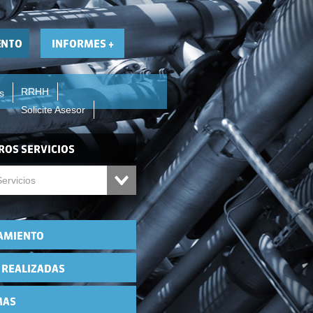
RRHH
s
Solicite Asesor
ervicios